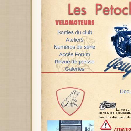
Sorties du club
Ateliers
Numéros de série
Accès Forum
Revue de presse
Galeries
Docu
La vie du 
sorties, les documentat
forum de discussion d
ATTENTI