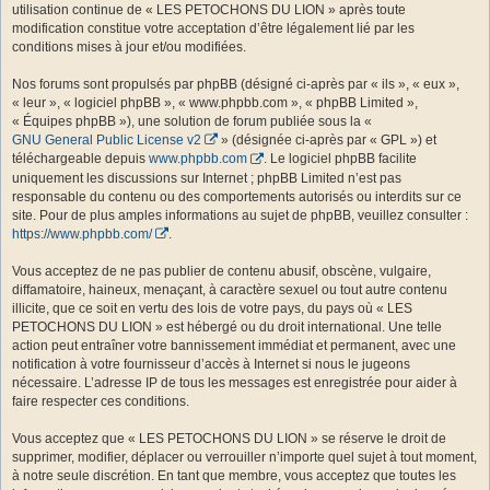
utilisation continue de « LES PETOCHONS DU LION » après toute
modification constitue votre acceptation d’être légalement lié par les
conditions mises à jour et/ou modifiées.
Nos forums sont propulsés par phpBB (désigné ci-après par « ils », « eux »,
« leur », « logiciel phpBB », « www.phpbb.com », « phpBB Limited »,
« Équipes phpBB »), une solution de forum publiée sous la «
GNU General Public License v2
» (désignée ci-après par « GPL ») et
téléchargeable depuis
www.phpbb.com
. Le logiciel phpBB facilite
uniquement les discussions sur Internet ; phpBB Limited n’est pas
responsable du contenu ou des comportements autorisés ou interdits sur ce
site. Pour de plus amples informations au sujet de phpBB, veuillez consulter :
https://www.phpbb.com/
.
Vous acceptez de ne pas publier de contenu abusif, obscène, vulgaire,
diffamatoire, haineux, menaçant, à caractère sexuel ou tout autre contenu
illicite, que ce soit en vertu des lois de votre pays, du pays où « LES
PETOCHONS DU LION » est hébergé ou du droit international. Une telle
action peut entraîner votre bannissement immédiat et permanent, avec une
notification à votre fournisseur d’accès à Internet si nous le jugeons
nécessaire. L’adresse IP de tous les messages est enregistrée pour aider à
faire respecter ces conditions.
Vous acceptez que « LES PETOCHONS DU LION » se réserve le droit de
supprimer, modifier, déplacer ou verrouiller n’importe quel sujet à tout moment,
à notre seule discrétion. En tant que membre, vous acceptez que toutes les