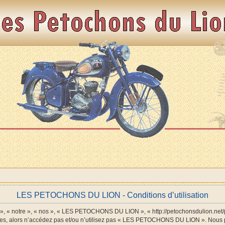
LES PETOCHONS DU LION - Conditions d’utilisation
 notre », « nos », « LES PETOCHONS DU LION », « http://petochonsdulion.net/php
antes, alors n’accédez pas et/ou n’utilisez pas « LES PETOCHONS DU LION ». Nous p