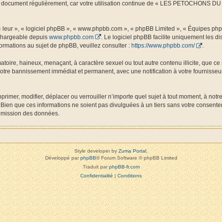
 ce document régulièrement, car votre utilisation continue de « LES PETOCHONS DU L
 « leur », « logiciel phpBB », « www.phpbb.com », « phpBB Limited », « Équipes php
échargeable depuis
www.phpbb.com
. Le logiciel phpBB facilite uniquement les 
ormations au sujet de phpBB, veuillez consulter :
https://www.phpbb.com/
.
matoire, haineux, menaçant, à caractère sexuel ou tout autre contenu illicite, que
 votre bannissement immédiat et permanent, avec une notification à votre fournisseur
r, modifier, déplacer ou verrouiller n’importe quel sujet à tout moment, à notre
 Bien que ces informations ne soient pas divulguées à un tiers sans votre cons
romission des données.
Style developer by
Zuma Portal
,
Développé par
phpBB
® Forum Software © phpBB Limited
Traduit par
phpBB-fr.com
Confidentialité
|
Conditions