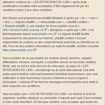
utilisation continue de « LES PETOCHONS DU LION » après toute
modification constitue votre acceptation d’être légalement lié par les
conditions mises à jour et/ou modifiées.
Nos forums sont propulsés par phpBB (désigné ci-après par « ils », « eux »,
« leur », « logiciel phpBB », « www.phpbb.com », « phpBB Limited »,
« Équipes phpBB »), une solution de forum publiée sous la «
GNU General Public License v2
» (désignée ci-après par « GPL ») et
téléchargeable depuis
www.phpbb.com
. Le logiciel phpBB facilite
uniquement les discussions sur Internet ; phpBB Limited n’est pas
responsable du contenu ou des comportements autorisés ou interdits sur ce
site. Pour de plus amples informations au sujet de phpBB, veuillez consulter :
https://www.phpbb.com/
.
Vous acceptez de ne pas publier de contenu abusif, obscène, vulgaire,
diffamatoire, haineux, menaçant, à caractère sexuel ou tout autre contenu
illicite, que ce soit en vertu des lois de votre pays, du pays où « LES
PETOCHONS DU LION » est hébergé ou du droit international. Une telle
action peut entraîner votre bannissement immédiat et permanent, avec une
notification à votre fournisseur d’accès à Internet si nous le jugeons
nécessaire. L’adresse IP de tous les messages est enregistrée pour aider à
faire respecter ces conditions.
Vous acceptez que « LES PETOCHONS DU LION » se réserve le droit de
supprimer, modifier, déplacer ou verrouiller n’importe quel sujet à tout moment,
à notre seule discrétion. En tant que membre, vous acceptez que toutes les