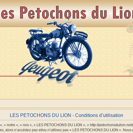
LES PETOCHONS DU LION - Conditions d’utilisation
 notre », « nos », « LES PETOCHONS DU LION », « http://petochonsdulion.net/php
antes, alors n’accédez pas et/ou n’utilisez pas « LES PETOCHONS DU LION ». Nous p