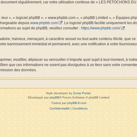
 ce document régulièrement, car votre utilisation continue de « LES PETOCHONS DU L
 « leur », « logiciel phpBB », « www.phpbb.com », « phpBB Limited », « Équipes php
échargeable depuis
www.phpbb.com
. Le logiciel phpBB facilite uniquement les 
ormations au sujet de phpBB, veuillez consulter :
https://www.phpbb.com/
.
matoire, haineux, menaçant, à caractère sexuel ou tout autre contenu illicite, que
 votre bannissement immédiat et permanent, avec une notification à votre fournisseur
r, modifier, déplacer ou verrouiller n’importe quel sujet à tout moment, à notre
 Bien que ces informations ne soient pas divulguées à un tiers sans votre cons
romission des données.
Style developer by
Zuma Portal
,
Développé par
phpBB
® Forum Software © phpBB Limited
Traduit par
phpBB-fr.com
Confidentialité
|
Conditions