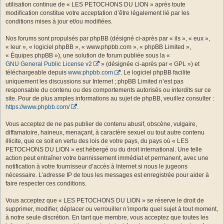
utilisation continue de « LES PETOCHONS DU LION » après toute
modification constitue votre acceptation d’être légalement lié par les
conditions mises à jour et/ou modifiées.
Nos forums sont propulsés par phpBB (désigné ci-après par « ils », « eux »,
« leur », « logiciel phpBB », « www.phpbb.com », « phpBB Limited »,
« Équipes phpBB »), une solution de forum publiée sous la «
GNU General Public License v2
» (désignée ci-après par « GPL ») et
téléchargeable depuis
www.phpbb.com
. Le logiciel phpBB facilite
uniquement les discussions sur Internet ; phpBB Limited n’est pas
responsable du contenu ou des comportements autorisés ou interdits sur ce
site. Pour de plus amples informations au sujet de phpBB, veuillez consulter :
https://www.phpbb.com/
.
Vous acceptez de ne pas publier de contenu abusif, obscène, vulgaire,
diffamatoire, haineux, menaçant, à caractère sexuel ou tout autre contenu
illicite, que ce soit en vertu des lois de votre pays, du pays où « LES
PETOCHONS DU LION » est hébergé ou du droit international. Une telle
action peut entraîner votre bannissement immédiat et permanent, avec une
notification à votre fournisseur d’accès à Internet si nous le jugeons
nécessaire. L’adresse IP de tous les messages est enregistrée pour aider à
faire respecter ces conditions.
Vous acceptez que « LES PETOCHONS DU LION » se réserve le droit de
supprimer, modifier, déplacer ou verrouiller n’importe quel sujet à tout moment,
à notre seule discrétion. En tant que membre, vous acceptez que toutes les