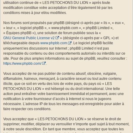
utilisation continue de « LES PETOCHONS DU LION » après toute
modification constitue votre acceptation d’être légalement lié par les
conditions mises à jour et/ou modifiées.
Nos forums sont propulsés par phpBB (désigné ci-après par « ils », « eux »,
« leur », « logiciel phpBB », « www.phpbb.com », « phpBB Limited »,
« Équipes phpBB »), une solution de forum publiée sous la «
GNU General Public License v2
» (désignée ci-après par « GPL ») et
téléchargeable depuis
www.phpbb.com
. Le logiciel phpBB facilite
uniquement les discussions sur Internet ; phpBB Limited n’est pas
responsable du contenu ou des comportements autorisés ou interdits sur ce
site. Pour de plus amples informations au sujet de phpBB, veuillez consulter :
https://www.phpbb.com/
.
Vous acceptez de ne pas publier de contenu abusif, obscène, vulgaire,
diffamatoire, haineux, menaçant, à caractère sexuel ou tout autre contenu
illicite, que ce soit en vertu des lois de votre pays, du pays où « LES
PETOCHONS DU LION » est hébergé ou du droit international. Une telle
action peut entraîner votre bannissement immédiat et permanent, avec une
notification à votre fournisseur d’accès à Internet si nous le jugeons
nécessaire. L’adresse IP de tous les messages est enregistrée pour aider à
faire respecter ces conditions.
Vous acceptez que « LES PETOCHONS DU LION » se réserve le droit de
supprimer, modifier, déplacer ou verrouiller n’importe quel sujet à tout moment,
à notre seule discrétion. En tant que membre, vous acceptez que toutes les