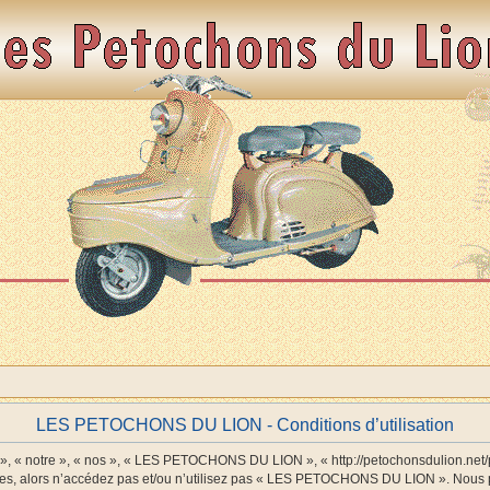
LES PETOCHONS DU LION - Conditions d’utilisation
 notre », « nos », « LES PETOCHONS DU LION », « http://petochonsdulion.net/php
antes, alors n’accédez pas et/ou n’utilisez pas « LES PETOCHONS DU LION ». Nous p