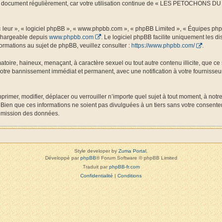
 ce document régulièrement, car votre utilisation continue de « LES PETOCHONS DU L
 « leur », « logiciel phpBB », « www.phpbb.com », « phpBB Limited », « Équipes php
échargeable depuis
www.phpbb.com
. Le logiciel phpBB facilite uniquement les 
ormations au sujet de phpBB, veuillez consulter :
https://www.phpbb.com/
.
matoire, haineux, menaçant, à caractère sexuel ou tout autre contenu illicite, que
 votre bannissement immédiat et permanent, avec une notification à votre fournisseur
r, modifier, déplacer ou verrouiller n’importe quel sujet à tout moment, à notre
 Bien que ces informations ne soient pas divulguées à un tiers sans votre cons
romission des données.
Style developer by
Zuma Portal
,
Développé par
phpBB
® Forum Software © phpBB Limited
Traduit par
phpBB-fr.com
Confidentialité
|
Conditions