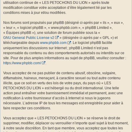
utilisation continue de « LES PETOCHONS DU LION » après toute
modification constitue votre acceptation d’être légalement lié par les
conditions mises à jour et/ou modifiées.
Nos forums sont propulsés par phpBB (désigné ci-après par « ils », « eux »,
« leur », « logiciel phpBB », « www.phpbb.com », « phpBB Limited »,
« Équipes phpBB »), une solution de forum publiée sous la «
GNU General Public License v2
» (désignée ci-après par « GPL ») et
téléchargeable depuis
www.phpbb.com
. Le logiciel phpBB facilite
uniquement les discussions sur Internet ; phpBB Limited n’est pas
responsable du contenu ou des comportements autorisés ou interdits sur ce
site. Pour de plus amples informations au sujet de phpBB, veuillez consulter :
https://www.phpbb.com/
.
Vous acceptez de ne pas publier de contenu abusif, obscène, vulgaire,
diffamatoire, haineux, menaçant, à caractère sexuel ou tout autre contenu
illicite, que ce soit en vertu des lois de votre pays, du pays où « LES
PETOCHONS DU LION » est hébergé ou du droit international. Une telle
action peut entraîner votre bannissement immédiat et permanent, avec une
notification à votre fournisseur d’accès à Internet si nous le jugeons
nécessaire. L’adresse IP de tous les messages est enregistrée pour aider à
faire respecter ces conditions.
Vous acceptez que « LES PETOCHONS DU LION » se réserve le droit de
supprimer, modifier, déplacer ou verrouiller n’importe quel sujet à tout moment,
à notre seule discrétion. En tant que membre, vous acceptez que toutes les