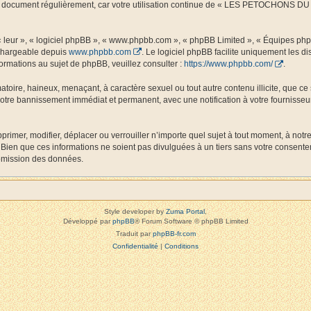
 ce document régulièrement, car votre utilisation continue de « LES PETOCHONS DU L
 « leur », « logiciel phpBB », « www.phpbb.com », « phpBB Limited », « Équipes php
échargeable depuis
www.phpbb.com
. Le logiciel phpBB facilite uniquement les 
ormations au sujet de phpBB, veuillez consulter :
https://www.phpbb.com/
.
matoire, haineux, menaçant, à caractère sexuel ou tout autre contenu illicite, que
 votre bannissement immédiat et permanent, avec une notification à votre fournisseur
r, modifier, déplacer ou verrouiller n’importe quel sujet à tout moment, à notre
 Bien que ces informations ne soient pas divulguées à un tiers sans votre cons
romission des données.
Style developer by
Zuma Portal
,
Développé par
phpBB
® Forum Software © phpBB Limited
Traduit par
phpBB-fr.com
Confidentialité
|
Conditions