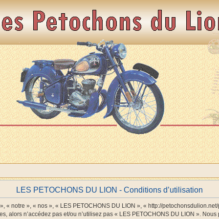
LES PETOCHONS DU LION - Conditions d’utilisation
 notre », « nos », « LES PETOCHONS DU LION », « http://petochonsdulion.net/php
antes, alors n’accédez pas et/ou n’utilisez pas « LES PETOCHONS DU LION ». Nous p