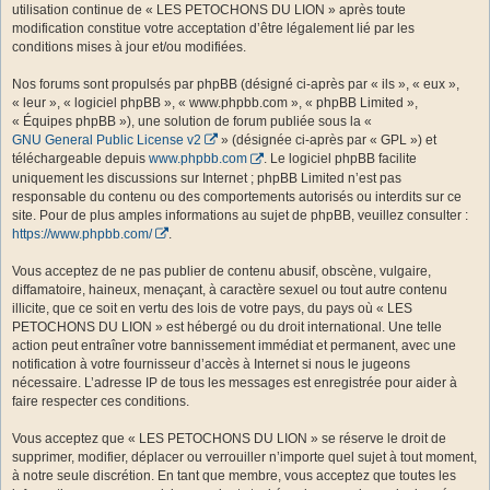
utilisation continue de « LES PETOCHONS DU LION » après toute
modification constitue votre acceptation d’être légalement lié par les
conditions mises à jour et/ou modifiées.
Nos forums sont propulsés par phpBB (désigné ci-après par « ils », « eux »,
« leur », « logiciel phpBB », « www.phpbb.com », « phpBB Limited »,
« Équipes phpBB »), une solution de forum publiée sous la «
GNU General Public License v2
» (désignée ci-après par « GPL ») et
téléchargeable depuis
www.phpbb.com
. Le logiciel phpBB facilite
uniquement les discussions sur Internet ; phpBB Limited n’est pas
responsable du contenu ou des comportements autorisés ou interdits sur ce
site. Pour de plus amples informations au sujet de phpBB, veuillez consulter :
https://www.phpbb.com/
.
Vous acceptez de ne pas publier de contenu abusif, obscène, vulgaire,
diffamatoire, haineux, menaçant, à caractère sexuel ou tout autre contenu
illicite, que ce soit en vertu des lois de votre pays, du pays où « LES
PETOCHONS DU LION » est hébergé ou du droit international. Une telle
action peut entraîner votre bannissement immédiat et permanent, avec une
notification à votre fournisseur d’accès à Internet si nous le jugeons
nécessaire. L’adresse IP de tous les messages est enregistrée pour aider à
faire respecter ces conditions.
Vous acceptez que « LES PETOCHONS DU LION » se réserve le droit de
supprimer, modifier, déplacer ou verrouiller n’importe quel sujet à tout moment,
à notre seule discrétion. En tant que membre, vous acceptez que toutes les