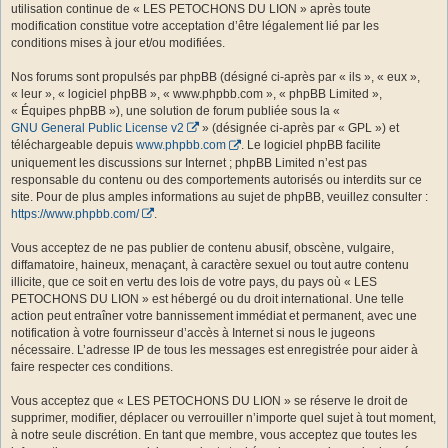
utilisation continue de « LES PETOCHONS DU LION » après toute
modification constitue votre acceptation d’être légalement lié par les
conditions mises à jour et/ou modifiées.
Nos forums sont propulsés par phpBB (désigné ci-après par « ils », « eux »,
« leur », « logiciel phpBB », « www.phpbb.com », « phpBB Limited »,
« Équipes phpBB »), une solution de forum publiée sous la «
GNU General Public License v2
» (désignée ci-après par « GPL ») et
téléchargeable depuis
www.phpbb.com
. Le logiciel phpBB facilite
uniquement les discussions sur Internet ; phpBB Limited n’est pas
responsable du contenu ou des comportements autorisés ou interdits sur ce
site. Pour de plus amples informations au sujet de phpBB, veuillez consulter :
https://www.phpbb.com/
.
Vous acceptez de ne pas publier de contenu abusif, obscène, vulgaire,
diffamatoire, haineux, menaçant, à caractère sexuel ou tout autre contenu
illicite, que ce soit en vertu des lois de votre pays, du pays où « LES
PETOCHONS DU LION » est hébergé ou du droit international. Une telle
action peut entraîner votre bannissement immédiat et permanent, avec une
notification à votre fournisseur d’accès à Internet si nous le jugeons
nécessaire. L’adresse IP de tous les messages est enregistrée pour aider à
faire respecter ces conditions.
Vous acceptez que « LES PETOCHONS DU LION » se réserve le droit de
supprimer, modifier, déplacer ou verrouiller n’importe quel sujet à tout moment,
à notre seule discrétion. En tant que membre, vous acceptez que toutes les