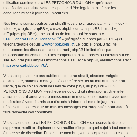
utilisation continue de « LES PETOCHONS DU LION » après toute
modification constitue votre acceptation d’être légalement lié par les
conditions mises à jour et/ou modifiées.
Nos forums sont propulsés par phpBB (désigné ci-après par « ils », « eux »,
« leur », « logiciel phpBB », « www.phpbb.com », « phpBB Limited »,
« Équipes phpBB »), une solution de forum publiée sous la «
GNU General Public License v2
» (désignée ci-après par « GPL ») et
téléchargeable depuis
www.phpbb.com
. Le logiciel phpBB facilite
uniquement les discussions sur Internet ; phpBB Limited n’est pas
responsable du contenu ou des comportements autorisés ou interdits sur ce
site. Pour de plus amples informations au sujet de phpBB, veuillez consulter :
https://www.phpbb.com/
.
Vous acceptez de ne pas publier de contenu abusif, obscène, vulgaire,
diffamatoire, haineux, menaçant, à caractère sexuel ou tout autre contenu
illicite, que ce soit en vertu des lois de votre pays, du pays où « LES
PETOCHONS DU LION » est hébergé ou du droit international. Une telle
action peut entraîner votre bannissement immédiat et permanent, avec une
notification à votre fournisseur d’accès à Internet si nous le jugeons
nécessaire. L’adresse IP de tous les messages est enregistrée pour aider à
faire respecter ces conditions.
Vous acceptez que « LES PETOCHONS DU LION » se réserve le droit de
supprimer, modifier, déplacer ou verrouiller n’importe quel sujet à tout moment,
à notre seule discrétion. En tant que membre, vous acceptez que toutes les