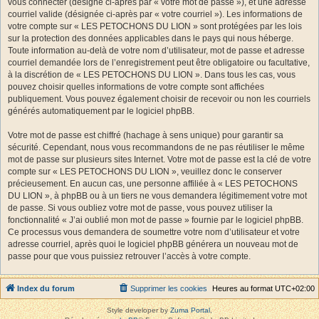
vous connecter (désigné ci-après par « votre mot de passe »), et une adresse
courriel valide (désignée ci-après par « votre courriel »). Les informations de
votre compte sur « LES PETOCHONS DU LION » sont protégées par les lois
sur la protection des données applicables dans le pays qui nous héberge.
Toute information au-delà de votre nom d’utilisateur, mot de passe et adresse
courriel demandée lors de l’enregistrement peut être obligatoire ou facultative,
à la discrétion de « LES PETOCHONS DU LION ». Dans tous les cas, vous
pouvez choisir quelles informations de votre compte sont affichées
publiquement. Vous pouvez également choisir de recevoir ou non les courriels
générés automatiquement par le logiciel phpBB.
Votre mot de passe est chiffré (hachage à sens unique) pour garantir sa
sécurité. Cependant, nous vous recommandons de ne pas réutiliser le même
mot de passe sur plusieurs sites Internet. Votre mot de passe est la clé de votre
compte sur « LES PETOCHONS DU LION », veuillez donc le conserver
précieusement. En aucun cas, une personne affiliée à « LES PETOCHONS
DU LION », à phpBB ou à un tiers ne vous demandera légitimement votre mot
de passe. Si vous oubliez votre mot de passe, vous pouvez utiliser la
fonctionnalité « J’ai oublié mon mot de passe » fournie par le logiciel phpBB.
Ce processus vous demandera de soumettre votre nom d’utilisateur et votre
adresse courriel, après quoi le logiciel phpBB générera un nouveau mot de
passe pour que vous puissiez retrouver l’accès à votre compte.
Index du forum
Supprimer les cookies
Heures au format
UTC+02:00
Style developer by
Zuma Portal
,