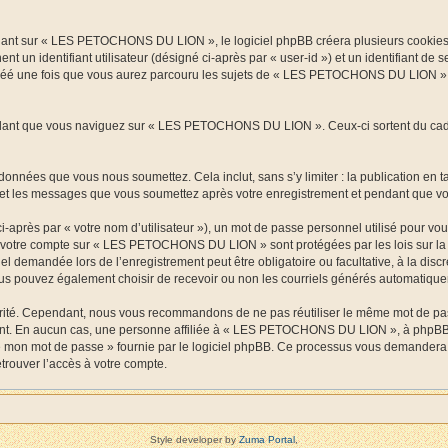
nt sur « LES PETOCHONS DU LION », le logiciel phpBB créera plusieurs cookies. Les
t un identifiant utilisateur (désigné ci-après par « user-id ») et un identifiant de
réé une fois que vous aurez parcouru les sujets de « LES PETOCHONS DU LION ». Il 
ant que vous naviguez sur « LES PETOCHONS DU LION ». Ceux-ci sortent du cadre 
onnées que vous nous soumettez. Cela inclut, sans s’y limiter : la publication en t
t les messages que vous soumettez après votre enregistrement et pendant que vou
-après par « votre nom d’utilisateur »), un mot de passe personnel utilisé pour vo
s de votre compte sur « LES PETOCHONS DU LION » sont protégées par les lois sur l
rriel demandée lors de l’enregistrement peut être obligatoire ou facultative, à la
ous pouvez également choisir de recevoir ou non les courriels générés automatique
urité. Cependant, nous vous recommandons de ne pas réutiliser le même mot de passe
. En aucun cas, une personne affiliée à « LES PETOCHONS DU LION », à phpBB ou
lié mon mot de passe » fournie par le logiciel phpBB. Ce processus vous demandera d
rouver l’accès à votre compte.
Style developer by
Zuma Portal
,