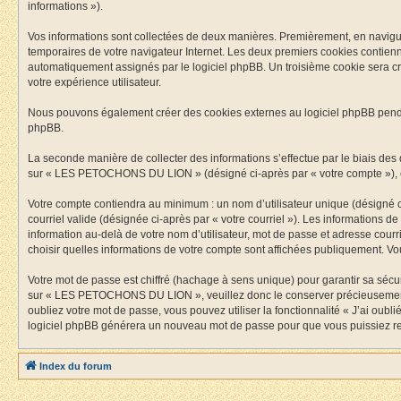
informations »).
Vos informations sont collectées de deux manières. Premièrement, en navigua
temporaires de votre navigateur Internet. Les deux premiers cookies contiennen
automatiquement assignés par le logiciel phpBB. Un troisième cookie sera c
votre expérience utilisateur.
Nous pouvons également créer des cookies externes au logiciel phpBB pend
phpBB.
La seconde manière de collecter des informations s’effectue par le biais des d
sur « LES PETOCHONS DU LION » (désigné ci-après par « votre compte »), e
Votre compte contiendra au minimum : un nom d’utilisateur unique (désigné ci
courriel valide (désignée ci-après par « votre courriel »). Les information
information au-delà de votre nom d’utilisateur, mot de passe et adresse cou
choisir quelles informations de votre compte sont affichées publiquement. V
Votre mot de passe est chiffré (hachage à sens unique) pour garantir sa séc
sur « LES PETOCHONS DU LION », veuillez donc le conserver précieusement
oubliez votre mot de passe, vous pouvez utiliser la fonctionnalité « J’ai oub
logiciel phpBB générera un nouveau mot de passe pour que vous puissiez ret
Index du forum