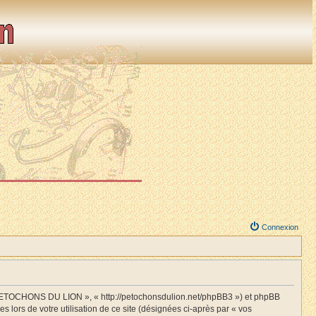
Connexion
S PETOCHONS DU LION », « http://petochonsdulion.net/phpBB3 ») et phpBB
s lors de votre utilisation de ce site (désignées ci-après par « vos