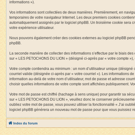
informations »).
Vos informations sont collectées de deux manières. Premièrement, en navigua
temporaires de votre navigateur Internet. Les deux premiers cookies contiennen
automatiquement assignés par le logiciel phpBB. Un troisième cookie sera c
votre expérience utilisateur.
Nous pouvons également créer des cookies externes au logiciel phpBB pend
phpBB.
La seconde manière de collecter des informations s’effectue par le biais des d
sur « LES PETOCHONS DU LION » (désigné ci-après par « votre compte »), e
Votre compte contiendra au minimum : un nom d’utilisateur unique (désigné ci
courriel valide (désignée ci-après par « votre courriel »). Les information
information au-delà de votre nom d’utilisateur, mot de passe et adresse cou
choisir quelles informations de votre compte sont affichées publiquement. V
Votre mot de passe est chiffré (hachage à sens unique) pour garantir sa séc
sur « LES PETOCHONS DU LION », veuillez donc le conserver précieusement
oubliez votre mot de passe, vous pouvez utiliser la fonctionnalité « J’ai oub
logiciel phpBB générera un nouveau mot de passe pour que vous puissiez ret
Index du forum