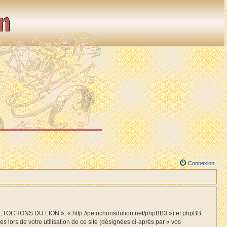
Connexion
S PETOCHONS DU LION », « http://petochonsdulion.net/phpBB3 ») et phpBB
s lors de votre utilisation de ce site (désignées ci-après par « vos