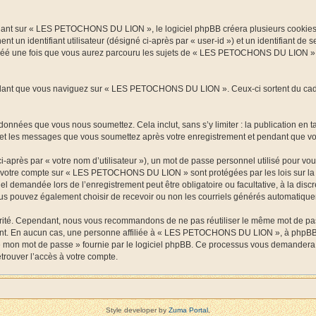
nt sur « LES PETOCHONS DU LION », le logiciel phpBB créera plusieurs cookies. Les
t un identifiant utilisateur (désigné ci-après par « user-id ») et un identifiant de
réé une fois que vous aurez parcouru les sujets de « LES PETOCHONS DU LION ». Il 
ant que vous naviguez sur « LES PETOCHONS DU LION ». Ceux-ci sortent du cadre 
onnées que vous nous soumettez. Cela inclut, sans s’y limiter : la publication en t
t les messages que vous soumettez après votre enregistrement et pendant que vou
-après par « votre nom d’utilisateur »), un mot de passe personnel utilisé pour vo
s de votre compte sur « LES PETOCHONS DU LION » sont protégées par les lois sur l
rriel demandée lors de l’enregistrement peut être obligatoire ou facultative, à la
ous pouvez également choisir de recevoir ou non les courriels générés automatique
urité. Cependant, nous vous recommandons de ne pas réutiliser le même mot de passe
. En aucun cas, une personne affiliée à « LES PETOCHONS DU LION », à phpBB ou
lié mon mot de passe » fournie par le logiciel phpBB. Ce processus vous demandera d
rouver l’accès à votre compte.
Style developer by
Zuma Portal
,