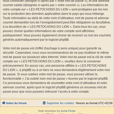
vous connecter (désigné ci-après par « votre mot de passe »), et une adresse
courriel valide (désignée ci-après par « votre courriel »). Les informations de
votre compte sur « LES PETOCHONS DU LION » sont protégées par les lois
sur la protection des données applicables dans le pays qui nous héberge.
Toute information au-delà de votre nom d’utilisateur, mot de passe et adresse
courriel demandée lors de l’enregistrement peut être obligatoire ou facultative,
à la discrétion de « LES PETOCHONS DU LION ». Dans tous les cas, vous
pouvez choisir quelles informations de votre compte sont affichées
publiquement. Vous pouvez également choisir de recevoir ou non les courriels
générés automatiquement par le logiciel phpBB.
Votre mot de passe est chiffré (hachage à sens unique) pour garantir sa
sécurité. Cependant, nous vous recommandons de ne pas réutiliser le même
mot de passe sur plusieurs sites Internet. Votre mot de passe est la clé de votre
compte sur « LES PETOCHONS DU LION », veuillez donc le conserver
précieusement. En aucun cas, une personne affiliée à « LES PETOCHONS
DU LION », à phpBB ou à un tiers ne vous demandera légitimement votre mot
de passe. Si vous oubliez votre mot de passe, vous pouvez utiliser la
fonctionnalité « J’ai oublié mon mot de passe » fournie par le logiciel phpBB.
Ce processus vous demandera de soumettre votre nom d’utilisateur et votre
adresse courriel, après quoi le logiciel phpBB générera un nouveau mot de
passe pour que vous puissiez retrouver l’accès à votre compte.
Index du forum
Supprimer les cookies
Heures au format
UTC+02:00
Style developer by
Zuma Portal
,