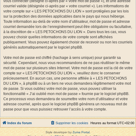
vous connecter (désigné ci-après par « votre mot de passe »), et une adresse
courriel valide (désignée ci-après par « votre courriel »). Les informations de
votre compte sur « LES PETOCHONS DU LION » sont protégées par les lois
sur la protection des données applicables dans le pays qui nous héberge.
Toute information au-delà de votre nom d’utilisateur, mot de passe et adresse
courriel demandée lors de l’enregistrement peut être obligatoire ou facultative,
à la discrétion de « LES PETOCHONS DU LION ». Dans tous les cas, vous
pouvez choisir quelles informations de votre compte sont affichées
publiquement. Vous pouvez également choisir de recevoir ou non les courriels
générés automatiquement par le logiciel phpBB.
Votre mot de passe est chiffré (hachage à sens unique) pour garantir sa
sécurité. Cependant, nous vous recommandons de ne pas réutiliser le même
mot de passe sur plusieurs sites Internet. Votre mot de passe est la clé de votre
compte sur « LES PETOCHONS DU LION », veuillez donc le conserver
précieusement. En aucun cas, une personne affiliée à « LES PETOCHONS
DU LION », à phpBB ou à un tiers ne vous demandera légitimement votre mot
de passe. Si vous oubliez votre mot de passe, vous pouvez utiliser la
fonctionnalité « J’ai oublié mon mot de passe » fournie par le logiciel phpBB.
Ce processus vous demandera de soumettre votre nom d’utilisateur et votre
adresse courriel, après quoi le logiciel phpBB générera un nouveau mot de
passe pour que vous puissiez retrouver l’accès à votre compte.
Index du forum
Supprimer les cookies
Heures au format
UTC+02:00
Style developer by
Zuma Portal
,