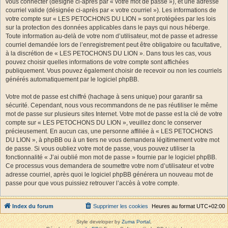
vous connecter (désigné ci-après par « votre mot de passe »), et une adresse
courriel valide (désignée ci-après par « votre courriel »). Les informations de
votre compte sur « LES PETOCHONS DU LION » sont protégées par les lois
sur la protection des données applicables dans le pays qui nous héberge.
Toute information au-delà de votre nom d’utilisateur, mot de passe et adresse
courriel demandée lors de l’enregistrement peut être obligatoire ou facultative,
à la discrétion de « LES PETOCHONS DU LION ». Dans tous les cas, vous
pouvez choisir quelles informations de votre compte sont affichées
publiquement. Vous pouvez également choisir de recevoir ou non les courriels
générés automatiquement par le logiciel phpBB.
Votre mot de passe est chiffré (hachage à sens unique) pour garantir sa
sécurité. Cependant, nous vous recommandons de ne pas réutiliser le même
mot de passe sur plusieurs sites Internet. Votre mot de passe est la clé de votre
compte sur « LES PETOCHONS DU LION », veuillez donc le conserver
précieusement. En aucun cas, une personne affiliée à « LES PETOCHONS
DU LION », à phpBB ou à un tiers ne vous demandera légitimement votre mot
de passe. Si vous oubliez votre mot de passe, vous pouvez utiliser la
fonctionnalité « J’ai oublié mon mot de passe » fournie par le logiciel phpBB.
Ce processus vous demandera de soumettre votre nom d’utilisateur et votre
adresse courriel, après quoi le logiciel phpBB générera un nouveau mot de
passe pour que vous puissiez retrouver l’accès à votre compte.
Index du forum
Supprimer les cookies
Heures au format
UTC+02:00
Style developer by
Zuma Portal
,