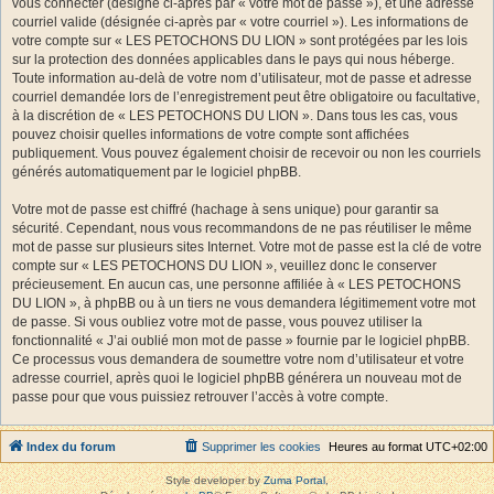
vous connecter (désigné ci-après par « votre mot de passe »), et une adresse
courriel valide (désignée ci-après par « votre courriel »). Les informations de
votre compte sur « LES PETOCHONS DU LION » sont protégées par les lois
sur la protection des données applicables dans le pays qui nous héberge.
Toute information au-delà de votre nom d’utilisateur, mot de passe et adresse
courriel demandée lors de l’enregistrement peut être obligatoire ou facultative,
à la discrétion de « LES PETOCHONS DU LION ». Dans tous les cas, vous
pouvez choisir quelles informations de votre compte sont affichées
publiquement. Vous pouvez également choisir de recevoir ou non les courriels
générés automatiquement par le logiciel phpBB.
Votre mot de passe est chiffré (hachage à sens unique) pour garantir sa
sécurité. Cependant, nous vous recommandons de ne pas réutiliser le même
mot de passe sur plusieurs sites Internet. Votre mot de passe est la clé de votre
compte sur « LES PETOCHONS DU LION », veuillez donc le conserver
précieusement. En aucun cas, une personne affiliée à « LES PETOCHONS
DU LION », à phpBB ou à un tiers ne vous demandera légitimement votre mot
de passe. Si vous oubliez votre mot de passe, vous pouvez utiliser la
fonctionnalité « J’ai oublié mon mot de passe » fournie par le logiciel phpBB.
Ce processus vous demandera de soumettre votre nom d’utilisateur et votre
adresse courriel, après quoi le logiciel phpBB générera un nouveau mot de
passe pour que vous puissiez retrouver l’accès à votre compte.
Index du forum
Supprimer les cookies
Heures au format
UTC+02:00
Style developer by
Zuma Portal
,