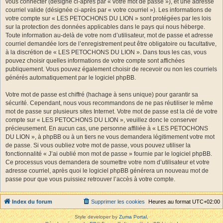
vous connecter (désigné ci-après par « votre mot de passe »), et une adresse
courriel valide (désignée ci-après par « votre courriel »). Les informations de
votre compte sur « LES PETOCHONS DU LION » sont protégées par les lois
sur la protection des données applicables dans le pays qui nous héberge.
Toute information au-delà de votre nom d’utilisateur, mot de passe et adresse
courriel demandée lors de l’enregistrement peut être obligatoire ou facultative,
à la discrétion de « LES PETOCHONS DU LION ». Dans tous les cas, vous
pouvez choisir quelles informations de votre compte sont affichées
publiquement. Vous pouvez également choisir de recevoir ou non les courriels
générés automatiquement par le logiciel phpBB.
Votre mot de passe est chiffré (hachage à sens unique) pour garantir sa
sécurité. Cependant, nous vous recommandons de ne pas réutiliser le même
mot de passe sur plusieurs sites Internet. Votre mot de passe est la clé de votre
compte sur « LES PETOCHONS DU LION », veuillez donc le conserver
précieusement. En aucun cas, une personne affiliée à « LES PETOCHONS
DU LION », à phpBB ou à un tiers ne vous demandera légitimement votre mot
de passe. Si vous oubliez votre mot de passe, vous pouvez utiliser la
fonctionnalité « J’ai oublié mon mot de passe » fournie par le logiciel phpBB.
Ce processus vous demandera de soumettre votre nom d’utilisateur et votre
adresse courriel, après quoi le logiciel phpBB générera un nouveau mot de
passe pour que vous puissiez retrouver l’accès à votre compte.
Index du forum
Supprimer les cookies
Heures au format
UTC+02:00
Style developer by
Zuma Portal
,