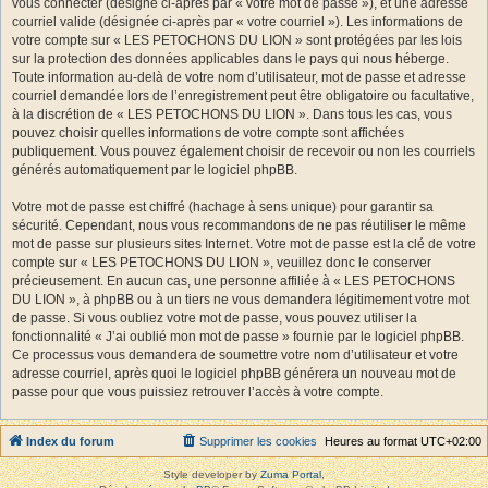
vous connecter (désigné ci-après par « votre mot de passe »), et une adresse
courriel valide (désignée ci-après par « votre courriel »). Les informations de
votre compte sur « LES PETOCHONS DU LION » sont protégées par les lois
sur la protection des données applicables dans le pays qui nous héberge.
Toute information au-delà de votre nom d’utilisateur, mot de passe et adresse
courriel demandée lors de l’enregistrement peut être obligatoire ou facultative,
à la discrétion de « LES PETOCHONS DU LION ». Dans tous les cas, vous
pouvez choisir quelles informations de votre compte sont affichées
publiquement. Vous pouvez également choisir de recevoir ou non les courriels
générés automatiquement par le logiciel phpBB.
Votre mot de passe est chiffré (hachage à sens unique) pour garantir sa
sécurité. Cependant, nous vous recommandons de ne pas réutiliser le même
mot de passe sur plusieurs sites Internet. Votre mot de passe est la clé de votre
compte sur « LES PETOCHONS DU LION », veuillez donc le conserver
précieusement. En aucun cas, une personne affiliée à « LES PETOCHONS
DU LION », à phpBB ou à un tiers ne vous demandera légitimement votre mot
de passe. Si vous oubliez votre mot de passe, vous pouvez utiliser la
fonctionnalité « J’ai oublié mon mot de passe » fournie par le logiciel phpBB.
Ce processus vous demandera de soumettre votre nom d’utilisateur et votre
adresse courriel, après quoi le logiciel phpBB générera un nouveau mot de
passe pour que vous puissiez retrouver l’accès à votre compte.
Index du forum
Supprimer les cookies
Heures au format
UTC+02:00
Style developer by
Zuma Portal
,