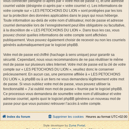
vous connecter (désigné ci-après par « votre mot de passe »), et une adresse
courriel valide (désignée ci-après par « votre courriel »). Les informations de
votre compte sur « LES PETOCHONS DU LION » sont protégées par les lois
sur la protection des données applicables dans le pays qui nous héberge.
Toute information au-delà de votre nom d’utilisateur, mot de passe et adresse
courriel demandée lors de l’enregistrement peut être obligatoire ou facultative,
à la discrétion de « LES PETOCHONS DU LION ». Dans tous les cas, vous
pouvez choisir quelles informations de votre compte sont affichées
publiquement. Vous pouvez également choisir de recevoir ou non les courriels
générés automatiquement par le logiciel phpBB.
Votre mot de passe est chiffré (hachage à sens unique) pour garantir sa
sécurité. Cependant, nous vous recommandons de ne pas réutiliser le même
mot de passe sur plusieurs sites Internet. Votre mot de passe est la clé de votre
compte sur « LES PETOCHONS DU LION », veuillez donc le conserver
précieusement. En aucun cas, une personne affiliée à « LES PETOCHONS
DU LION », à phpBB ou à un tiers ne vous demandera légitimement votre mot
de passe. Si vous oubliez votre mot de passe, vous pouvez utiliser la
fonctionnalité « J’ai oublié mon mot de passe » fournie par le logiciel phpBB.
Ce processus vous demandera de soumettre votre nom d’utilisateur et votre
adresse courriel, après quoi le logiciel phpBB générera un nouveau mot de
passe pour que vous puissiez retrouver l’accès à votre compte.
Index du forum
Supprimer les cookies
Heures au format
UTC+02:00
Style developer by
Zuma Portal
,