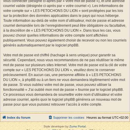
vous connecter (désigné ci-après par « votre mot de passe »), et une adresse
courriel valide (désignée ci-après par « votre courriel »). Les informations de
votre compte sur « LES PETOCHONS DU LION » sont protégées par les lois
sur la protection des données applicables dans le pays qui nous héberge.
Toute information au-delà de votre nom d’utilisateur, mot de passe et adresse
courriel demandée lors de l’enregistrement peut être obligatoire ou facultative,
à la discrétion de « LES PETOCHONS DU LION ». Dans tous les cas, vous
pouvez choisir quelles informations de votre compte sont affichées
publiquement. Vous pouvez également choisir de recevoir ou non les courriels
générés automatiquement par le logiciel phpBB.
Votre mot de passe est chiffré (hachage à sens unique) pour garantir sa
sécurité. Cependant, nous vous recommandons de ne pas réutiliser le même
mot de passe sur plusieurs sites Internet. Votre mot de passe est la clé de votre
compte sur « LES PETOCHONS DU LION », veuillez donc le conserver
précieusement. En aucun cas, une personne affiliée à « LES PETOCHONS
DU LION », à phpBB ou à un tiers ne vous demandera légitimement votre mot
de passe. Si vous oubliez votre mot de passe, vous pouvez utiliser la
fonctionnalité « J’ai oublié mon mot de passe » fournie par le logiciel phpBB.
Ce processus vous demandera de soumettre votre nom d’utilisateur et votre
adresse courriel, après quoi le logiciel phpBB générera un nouveau mot de
passe pour que vous puissiez retrouver l’accès à votre compte.
Index du forum
Supprimer les cookies
Heures au format
UTC+02:00
Style developer by
Zuma Portal
,