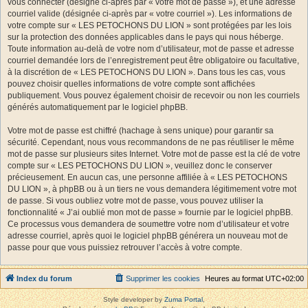
vous connecter (désigné ci-après par « votre mot de passe »), et une adresse
courriel valide (désignée ci-après par « votre courriel »). Les informations de
votre compte sur « LES PETOCHONS DU LION » sont protégées par les lois
sur la protection des données applicables dans le pays qui nous héberge.
Toute information au-delà de votre nom d’utilisateur, mot de passe et adresse
courriel demandée lors de l’enregistrement peut être obligatoire ou facultative,
à la discrétion de « LES PETOCHONS DU LION ». Dans tous les cas, vous
pouvez choisir quelles informations de votre compte sont affichées
publiquement. Vous pouvez également choisir de recevoir ou non les courriels
générés automatiquement par le logiciel phpBB.
Votre mot de passe est chiffré (hachage à sens unique) pour garantir sa
sécurité. Cependant, nous vous recommandons de ne pas réutiliser le même
mot de passe sur plusieurs sites Internet. Votre mot de passe est la clé de votre
compte sur « LES PETOCHONS DU LION », veuillez donc le conserver
précieusement. En aucun cas, une personne affiliée à « LES PETOCHONS
DU LION », à phpBB ou à un tiers ne vous demandera légitimement votre mot
de passe. Si vous oubliez votre mot de passe, vous pouvez utiliser la
fonctionnalité « J’ai oublié mon mot de passe » fournie par le logiciel phpBB.
Ce processus vous demandera de soumettre votre nom d’utilisateur et votre
adresse courriel, après quoi le logiciel phpBB générera un nouveau mot de
passe pour que vous puissiez retrouver l’accès à votre compte.
Index du forum
Supprimer les cookies
Heures au format
UTC+02:00
Style developer by
Zuma Portal
,