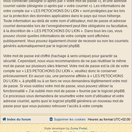
vous connecter (désigné ci-après par « votre mot de passe »), et une adresse
courriel valide (désignée ci-après par « votre courriel »). Les informations de
votre compte sur « LES PETOCHONS DU LION » sont protégées par les lois
sur la protection des données applicables dans le pays qui nous héberge.
Toute information au-delà de votre nom d’utilisateur, mot de passe et adresse
courriel demandée lors de l’enregistrement peut être obligatoire ou facultative,
à la discrétion de « LES PETOCHONS DU LION ». Dans tous les cas, vous
pouvez choisir quelles informations de votre compte sont affichées
publiquement. Vous pouvez également choisir de recevoir ou non les courriels
générés automatiquement par le logiciel phpBB.
Votre mot de passe est chiffré (hachage à sens unique) pour garantir sa
sécurité. Cependant, nous vous recommandons de ne pas réutiliser le même
mot de passe sur plusieurs sites Internet. Votre mot de passe est la clé de votre
compte sur « LES PETOCHONS DU LION », veuillez donc le conserver
précieusement. En aucun cas, une personne affiliée à « LES PETOCHONS
DU LION », à phpBB ou à un tiers ne vous demandera légitimement votre mot
de passe. Si vous oubliez votre mot de passe, vous pouvez utiliser la
fonctionnalité « J’ai oublié mon mot de passe » fournie par le logiciel phpBB.
Ce processus vous demandera de soumettre votre nom d’utilisateur et votre
adresse courriel, après quoi le logiciel phpBB générera un nouveau mot de
passe pour que vous puissiez retrouver l’accès à votre compte.
Index du forum
Supprimer les cookies
Heures au format
UTC+02:00
Style developer by
Zuma Portal
,