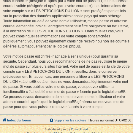
vous connecter (désigné ci-après par « votre mot de passe »), et une adresse
courriel valide (désignée ci-après par « votre courriel »). Les informations de
votre compte sur « LES PETOCHONS DU LION » sont protégées par les lois
sur la protection des données applicables dans le pays qui nous héberge.
Toute information au-delà de votre nom d’utilisateur, mot de passe et adresse
courriel demandée lors de l’enregistrement peut être obligatoire ou facultative,
à la discrétion de « LES PETOCHONS DU LION ». Dans tous les cas, vous
pouvez choisir quelles informations de votre compte sont affichées
publiquement. Vous pouvez également choisir de recevoir ou non les courriels
générés automatiquement par le logiciel phpBB.
Votre mot de passe est chiffré (hachage à sens unique) pour garantir sa
sécurité. Cependant, nous vous recommandons de ne pas réutiliser le même
mot de passe sur plusieurs sites Internet. Votre mot de passe est la clé de votre
compte sur « LES PETOCHONS DU LION », veuillez donc le conserver
précieusement. En aucun cas, une personne affiliée à « LES PETOCHONS
DU LION », à phpBB ou à un tiers ne vous demandera légitimement votre mot
de passe. Si vous oubliez votre mot de passe, vous pouvez utiliser la
fonctionnalité « J’ai oublié mon mot de passe » fournie par le logiciel phpBB.
Ce processus vous demandera de soumettre votre nom d’utilisateur et votre
adresse courriel, après quoi le logiciel phpBB générera un nouveau mot de
passe pour que vous puissiez retrouver l’accès à votre compte.
Index du forum
Supprimer les cookies
Heures au format
UTC+02:00
Style developer by
Zuma Portal
,