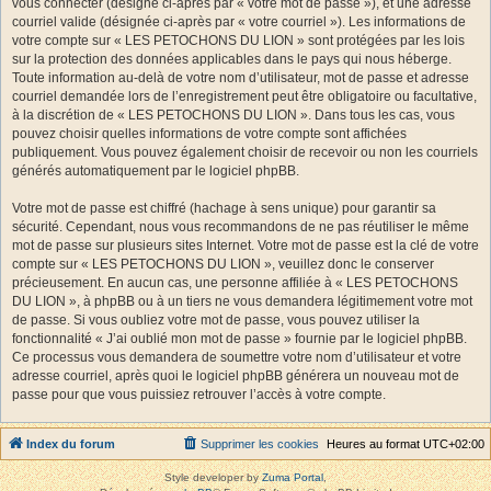
vous connecter (désigné ci-après par « votre mot de passe »), et une adresse
courriel valide (désignée ci-après par « votre courriel »). Les informations de
votre compte sur « LES PETOCHONS DU LION » sont protégées par les lois
sur la protection des données applicables dans le pays qui nous héberge.
Toute information au-delà de votre nom d’utilisateur, mot de passe et adresse
courriel demandée lors de l’enregistrement peut être obligatoire ou facultative,
à la discrétion de « LES PETOCHONS DU LION ». Dans tous les cas, vous
pouvez choisir quelles informations de votre compte sont affichées
publiquement. Vous pouvez également choisir de recevoir ou non les courriels
générés automatiquement par le logiciel phpBB.
Votre mot de passe est chiffré (hachage à sens unique) pour garantir sa
sécurité. Cependant, nous vous recommandons de ne pas réutiliser le même
mot de passe sur plusieurs sites Internet. Votre mot de passe est la clé de votre
compte sur « LES PETOCHONS DU LION », veuillez donc le conserver
précieusement. En aucun cas, une personne affiliée à « LES PETOCHONS
DU LION », à phpBB ou à un tiers ne vous demandera légitimement votre mot
de passe. Si vous oubliez votre mot de passe, vous pouvez utiliser la
fonctionnalité « J’ai oublié mon mot de passe » fournie par le logiciel phpBB.
Ce processus vous demandera de soumettre votre nom d’utilisateur et votre
adresse courriel, après quoi le logiciel phpBB générera un nouveau mot de
passe pour que vous puissiez retrouver l’accès à votre compte.
Index du forum
Supprimer les cookies
Heures au format
UTC+02:00
Style developer by
Zuma Portal
,