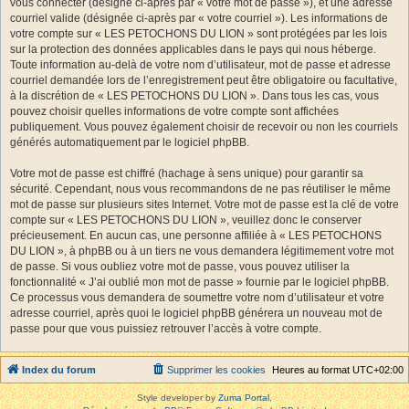
vous connecter (désigné ci-après par « votre mot de passe »), et une adresse
courriel valide (désignée ci-après par « votre courriel »). Les informations de
votre compte sur « LES PETOCHONS DU LION » sont protégées par les lois
sur la protection des données applicables dans le pays qui nous héberge.
Toute information au-delà de votre nom d’utilisateur, mot de passe et adresse
courriel demandée lors de l’enregistrement peut être obligatoire ou facultative,
à la discrétion de « LES PETOCHONS DU LION ». Dans tous les cas, vous
pouvez choisir quelles informations de votre compte sont affichées
publiquement. Vous pouvez également choisir de recevoir ou non les courriels
générés automatiquement par le logiciel phpBB.
Votre mot de passe est chiffré (hachage à sens unique) pour garantir sa
sécurité. Cependant, nous vous recommandons de ne pas réutiliser le même
mot de passe sur plusieurs sites Internet. Votre mot de passe est la clé de votre
compte sur « LES PETOCHONS DU LION », veuillez donc le conserver
précieusement. En aucun cas, une personne affiliée à « LES PETOCHONS
DU LION », à phpBB ou à un tiers ne vous demandera légitimement votre mot
de passe. Si vous oubliez votre mot de passe, vous pouvez utiliser la
fonctionnalité « J’ai oublié mon mot de passe » fournie par le logiciel phpBB.
Ce processus vous demandera de soumettre votre nom d’utilisateur et votre
adresse courriel, après quoi le logiciel phpBB générera un nouveau mot de
passe pour que vous puissiez retrouver l’accès à votre compte.
Index du forum
Supprimer les cookies
Heures au format
UTC+02:00
Style developer by
Zuma Portal
,