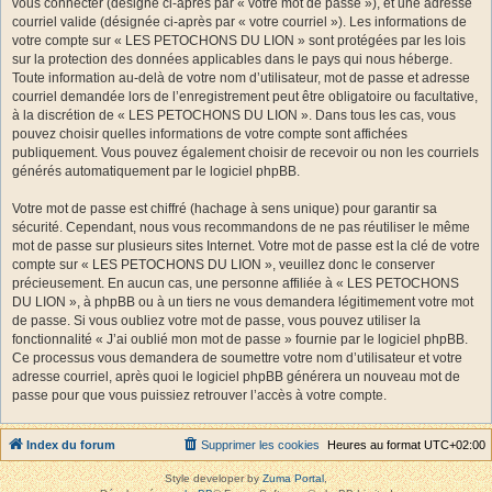
vous connecter (désigné ci-après par « votre mot de passe »), et une adresse
courriel valide (désignée ci-après par « votre courriel »). Les informations de
votre compte sur « LES PETOCHONS DU LION » sont protégées par les lois
sur la protection des données applicables dans le pays qui nous héberge.
Toute information au-delà de votre nom d’utilisateur, mot de passe et adresse
courriel demandée lors de l’enregistrement peut être obligatoire ou facultative,
à la discrétion de « LES PETOCHONS DU LION ». Dans tous les cas, vous
pouvez choisir quelles informations de votre compte sont affichées
publiquement. Vous pouvez également choisir de recevoir ou non les courriels
générés automatiquement par le logiciel phpBB.
Votre mot de passe est chiffré (hachage à sens unique) pour garantir sa
sécurité. Cependant, nous vous recommandons de ne pas réutiliser le même
mot de passe sur plusieurs sites Internet. Votre mot de passe est la clé de votre
compte sur « LES PETOCHONS DU LION », veuillez donc le conserver
précieusement. En aucun cas, une personne affiliée à « LES PETOCHONS
DU LION », à phpBB ou à un tiers ne vous demandera légitimement votre mot
de passe. Si vous oubliez votre mot de passe, vous pouvez utiliser la
fonctionnalité « J’ai oublié mon mot de passe » fournie par le logiciel phpBB.
Ce processus vous demandera de soumettre votre nom d’utilisateur et votre
adresse courriel, après quoi le logiciel phpBB générera un nouveau mot de
passe pour que vous puissiez retrouver l’accès à votre compte.
Index du forum
Supprimer les cookies
Heures au format
UTC+02:00
Style developer by
Zuma Portal
,