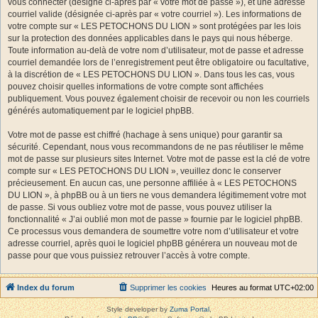
vous connecter (désigné ci-après par « votre mot de passe »), et une adresse
courriel valide (désignée ci-après par « votre courriel »). Les informations de
votre compte sur « LES PETOCHONS DU LION » sont protégées par les lois
sur la protection des données applicables dans le pays qui nous héberge.
Toute information au-delà de votre nom d’utilisateur, mot de passe et adresse
courriel demandée lors de l’enregistrement peut être obligatoire ou facultative,
à la discrétion de « LES PETOCHONS DU LION ». Dans tous les cas, vous
pouvez choisir quelles informations de votre compte sont affichées
publiquement. Vous pouvez également choisir de recevoir ou non les courriels
générés automatiquement par le logiciel phpBB.
Votre mot de passe est chiffré (hachage à sens unique) pour garantir sa
sécurité. Cependant, nous vous recommandons de ne pas réutiliser le même
mot de passe sur plusieurs sites Internet. Votre mot de passe est la clé de votre
compte sur « LES PETOCHONS DU LION », veuillez donc le conserver
précieusement. En aucun cas, une personne affiliée à « LES PETOCHONS
DU LION », à phpBB ou à un tiers ne vous demandera légitimement votre mot
de passe. Si vous oubliez votre mot de passe, vous pouvez utiliser la
fonctionnalité « J’ai oublié mon mot de passe » fournie par le logiciel phpBB.
Ce processus vous demandera de soumettre votre nom d’utilisateur et votre
adresse courriel, après quoi le logiciel phpBB générera un nouveau mot de
passe pour que vous puissiez retrouver l’accès à votre compte.
Index du forum
Supprimer les cookies
Heures au format
UTC+02:00
Style developer by
Zuma Portal
,