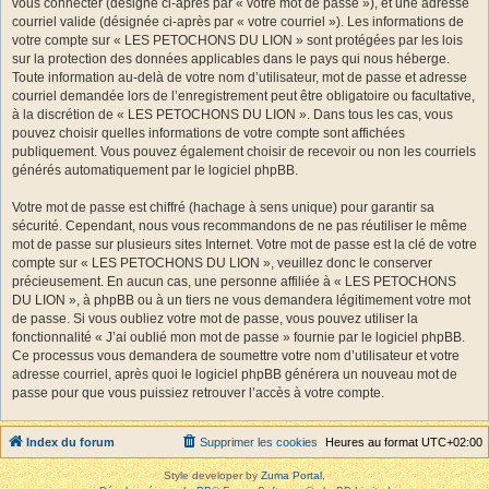
vous connecter (désigné ci-après par « votre mot de passe »), et une adresse
courriel valide (désignée ci-après par « votre courriel »). Les informations de
votre compte sur « LES PETOCHONS DU LION » sont protégées par les lois
sur la protection des données applicables dans le pays qui nous héberge.
Toute information au-delà de votre nom d’utilisateur, mot de passe et adresse
courriel demandée lors de l’enregistrement peut être obligatoire ou facultative,
à la discrétion de « LES PETOCHONS DU LION ». Dans tous les cas, vous
pouvez choisir quelles informations de votre compte sont affichées
publiquement. Vous pouvez également choisir de recevoir ou non les courriels
générés automatiquement par le logiciel phpBB.
Votre mot de passe est chiffré (hachage à sens unique) pour garantir sa
sécurité. Cependant, nous vous recommandons de ne pas réutiliser le même
mot de passe sur plusieurs sites Internet. Votre mot de passe est la clé de votre
compte sur « LES PETOCHONS DU LION », veuillez donc le conserver
précieusement. En aucun cas, une personne affiliée à « LES PETOCHONS
DU LION », à phpBB ou à un tiers ne vous demandera légitimement votre mot
de passe. Si vous oubliez votre mot de passe, vous pouvez utiliser la
fonctionnalité « J’ai oublié mon mot de passe » fournie par le logiciel phpBB.
Ce processus vous demandera de soumettre votre nom d’utilisateur et votre
adresse courriel, après quoi le logiciel phpBB générera un nouveau mot de
passe pour que vous puissiez retrouver l’accès à votre compte.
Index du forum
Supprimer les cookies
Heures au format
UTC+02:00
Style developer by
Zuma Portal
,