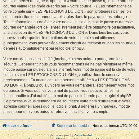
vous connecter (désigné ci-après par « votre mot de passe »), et une adresse
courriel valide (désignée ci-après par « votre courriel »). Les informations de
votre compte sur « LES PETOCHONS DU LION » sont protégées par les lois
sur la protection des données applicables dans le pays qui nous héberge.
Toute information au-delà de votre nom d’utilisateur, mot de passe et adresse
courriel demandée lors de l’enregistrement peut être obligatoire ou facultative,
à la discrétion de « LES PETOCHONS DU LION ». Dans tous les cas, vous
pouvez choisir quelles informations de votre compte sont affichées
publiquement. Vous pouvez également choisir de recevoir ou non les courriels
générés automatiquement par le logiciel phpBB.
Votre mot de passe est chiffré (hachage à sens unique) pour garantir sa
sécurité. Cependant, nous vous recommandons de ne pas réutiliser le même
mot de passe sur plusieurs sites Internet. Votre mot de passe est la clé de votre
compte sur « LES PETOCHONS DU LION », veuillez donc le conserver
précieusement. En aucun cas, une personne affiliée à « LES PETOCHONS
DU LION », à phpBB ou à un tiers ne vous demandera légitimement votre mot
de passe. Si vous oubliez votre mot de passe, vous pouvez utiliser la
fonctionnalité « J’ai oublié mon mot de passe » fournie par le logiciel phpBB.
Ce processus vous demandera de soumettre votre nom d’utilisateur et votre
adresse courriel, après quoi le logiciel phpBB générera un nouveau mot de
passe pour que vous puissiez retrouver l’accès à votre compte.
Index du forum
Supprimer les cookies
Heures au format
UTC+02:00
Style developer by
Zuma Portal
,