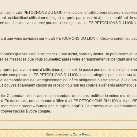
nt sur « LES PETOCHONS DU LION », le logiciel phpBB créera plusieurs cookies. Les
t un identifiant utilisateur (désigné ci-après par « user-id ») et un identifiant de
réé une fois que vous aurez parcouru les sujets de « LES PETOCHONS DU LION ». Il 
ant que vous naviguez sur « LES PETOCHONS DU LION ». Ceux-ci sortent du cadre 
onnées que vous nous soumettez. Cela inclut, sans s’y limiter : la publication en t
t les messages que vous soumettez après votre enregistrement et pendant que vou
-après par « votre nom d’utilisateur »), un mot de passe personnel utilisé pour vo
s de votre compte sur « LES PETOCHONS DU LION » sont protégées par les lois sur l
rriel demandée lors de l’enregistrement peut être obligatoire ou facultative, à la
ous pouvez également choisir de recevoir ou non les courriels générés automatique
urité. Cependant, nous vous recommandons de ne pas réutiliser le même mot de passe
. En aucun cas, une personne affiliée à « LES PETOCHONS DU LION », à phpBB ou
lié mon mot de passe » fournie par le logiciel phpBB. Ce processus vous demandera d
rouver l’accès à votre compte.
Style developer by
Zuma Portal
,