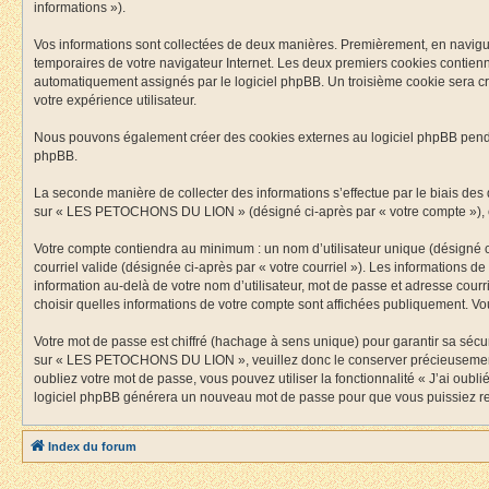
informations »).
Vos informations sont collectées de deux manières. Premièrement, en navigua
temporaires de votre navigateur Internet. Les deux premiers cookies contiennen
automatiquement assignés par le logiciel phpBB. Un troisième cookie sera c
votre expérience utilisateur.
Nous pouvons également créer des cookies externes au logiciel phpBB pend
phpBB.
La seconde manière de collecter des informations s’effectue par le biais des d
sur « LES PETOCHONS DU LION » (désigné ci-après par « votre compte »), e
Votre compte contiendra au minimum : un nom d’utilisateur unique (désigné ci
courriel valide (désignée ci-après par « votre courriel »). Les information
information au-delà de votre nom d’utilisateur, mot de passe et adresse cou
choisir quelles informations de votre compte sont affichées publiquement. V
Votre mot de passe est chiffré (hachage à sens unique) pour garantir sa séc
sur « LES PETOCHONS DU LION », veuillez donc le conserver précieusement
oubliez votre mot de passe, vous pouvez utiliser la fonctionnalité « J’ai oub
logiciel phpBB générera un nouveau mot de passe pour que vous puissiez ret
Index du forum