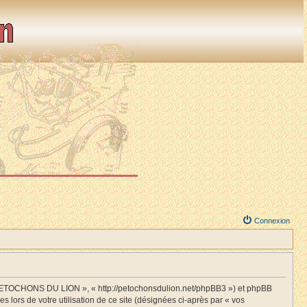
Connexion
S PETOCHONS DU LION », « http://petochonsdulion.net/phpBB3 ») et phpBB
s lors de votre utilisation de ce site (désignées ci-après par « vos