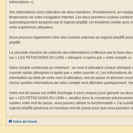
informations »).
Vos informations sont collectées de deux manières. Premièrement, en navigua
temporaires de votre navigateur Internet. Les deux premiers cookies contiennen
automatiquement assignés par le logiciel phpBB. Un troisième cookie sera c
votre expérience utilisateur.
Nous pouvons également créer des cookies externes au logiciel phpBB pend
phpBB.
La seconde manière de collecter des informations s’effectue par le biais des d
sur « LES PETOCHONS DU LION » (désigné ci-après par « votre compte »), e
Votre compte contiendra au minimum : un nom d’utilisateur unique (désigné ci
courriel valide (désignée ci-après par « votre courriel »). Les information
information au-delà de votre nom d’utilisateur, mot de passe et adresse cou
choisir quelles informations de votre compte sont affichées publiquement. V
Votre mot de passe est chiffré (hachage à sens unique) pour garantir sa séc
sur « LES PETOCHONS DU LION », veuillez donc le conserver précieusement
oubliez votre mot de passe, vous pouvez utiliser la fonctionnalité « J’ai oub
logiciel phpBB générera un nouveau mot de passe pour que vous puissiez ret
Index du forum