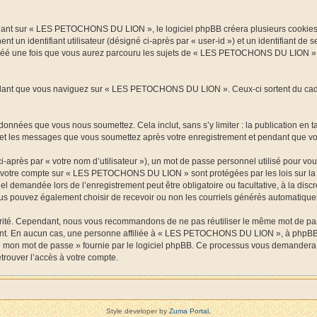
nt sur « LES PETOCHONS DU LION », le logiciel phpBB créera plusieurs cookies. Les
t un identifiant utilisateur (désigné ci-après par « user-id ») et un identifiant de
réé une fois que vous aurez parcouru les sujets de « LES PETOCHONS DU LION ». Il 
ant que vous naviguez sur « LES PETOCHONS DU LION ». Ceux-ci sortent du cadre 
onnées que vous nous soumettez. Cela inclut, sans s’y limiter : la publication en t
t les messages que vous soumettez après votre enregistrement et pendant que vou
-après par « votre nom d’utilisateur »), un mot de passe personnel utilisé pour vo
s de votre compte sur « LES PETOCHONS DU LION » sont protégées par les lois sur l
rriel demandée lors de l’enregistrement peut être obligatoire ou facultative, à la
ous pouvez également choisir de recevoir ou non les courriels générés automatique
urité. Cependant, nous vous recommandons de ne pas réutiliser le même mot de passe
. En aucun cas, une personne affiliée à « LES PETOCHONS DU LION », à phpBB ou
lié mon mot de passe » fournie par le logiciel phpBB. Ce processus vous demandera d
rouver l’accès à votre compte.
Style developer by
Zuma Portal
,