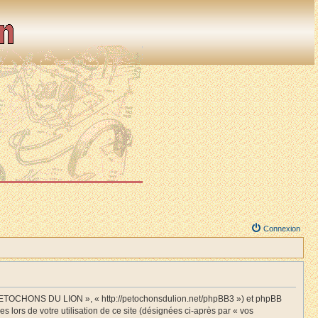
Connexion
S PETOCHONS DU LION », « http://petochonsdulion.net/phpBB3 ») et phpBB
s lors de votre utilisation de ce site (désignées ci-après par « vos