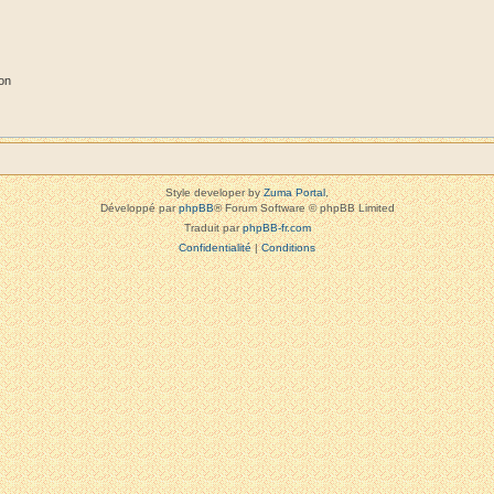
on
Style developer by
Zuma Portal
,
Développé par
phpBB
® Forum Software © phpBB Limited
Traduit par
phpBB-fr.com
Confidentialité
|
Conditions