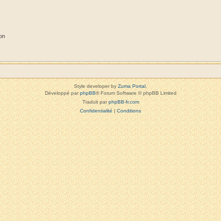
on
Style developer by
Zuma Portal
,
Développé par
phpBB
® Forum Software © phpBB Limited
Traduit par
phpBB-fr.com
Confidentialité
|
Conditions