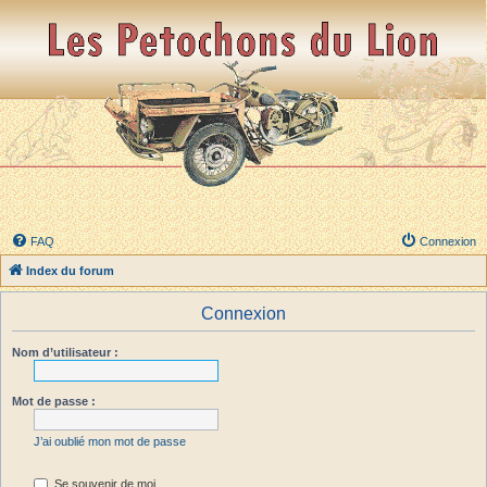
FAQ
Connexion
Index du forum
Connexion
Nom d’utilisateur :
Mot de passe :
J’ai oublié mon mot de passe
Se souvenir de moi