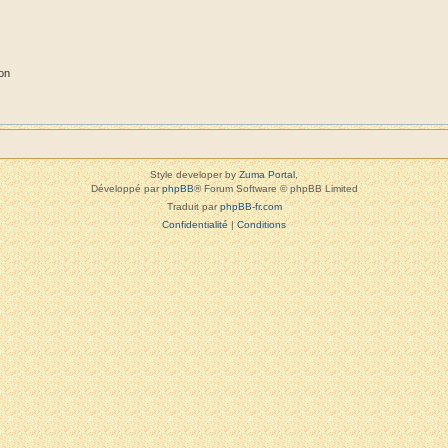
on
Style developer by
Zuma Portal
,
Développé par
phpBB
® Forum Software © phpBB Limited
Traduit par
phpBB-fr.com
Confidentialité
|
Conditions