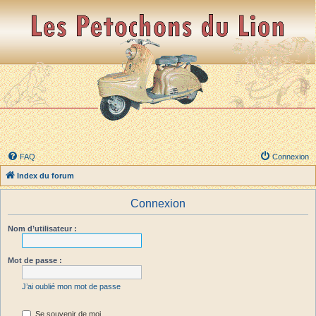
FAQ
Connexion
Index du forum
Connexion
Nom d’utilisateur :
Mot de passe :
J’ai oublié mon mot de passe
Se souvenir de moi