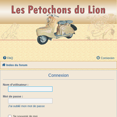
FAQ
Connexion
Index du forum
Connexion
Nom d’utilisateur :
Mot de passe :
J’ai oublié mon mot de passe
Se souvenir de moi