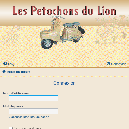
FAQ
Connexion
Index du forum
Connexion
Nom d’utilisateur :
Mot de passe :
J’ai oublié mon mot de passe
Se souvenir de moi