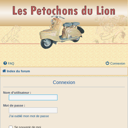
FAQ
Connexion
Index du forum
Connexion
Nom d’utilisateur :
Mot de passe :
J’ai oublié mon mot de passe
Se souvenir de moi