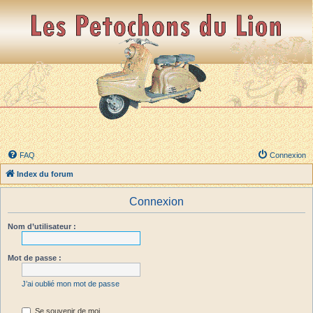
FAQ
Connexion
Index du forum
Connexion
Nom d’utilisateur :
Mot de passe :
J’ai oublié mon mot de passe
Se souvenir de moi