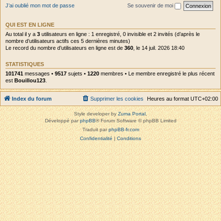
J’ai oublié mon mot de passe
Se souvenir de moi
QUI EST EN LIGNE
Au total il y a
3
utilisateurs en ligne : 1 enregistré, 0 invisible et 2 invités (d’après le
nombre d’utilisateurs actifs ces 5 dernières minutes)
Le record du nombre d’utilisateurs en ligne est de
360
, le 14 juil. 2026 18:40
STATISTIQUES
101741
messages •
9517
sujets •
1220
membres • Le membre enregistré le plus récent
est
Bouillou123
.
Index du forum
Supprimer les cookies
Heures au format
UTC+02:00
Style developer by
Zuma Portal
,
Développé par
phpBB
® Forum Software © phpBB Limited
Traduit par
phpBB-fr.com
Confidentialité
|
Conditions