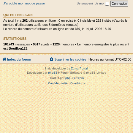
J’ai oublié mon mot de passe
Se souvenir de moi
QUI EST EN LIGNE
Au total il y a
262
utilisateurs en ligne : 0 enregistré, 0 invisible et 262 invités (d’après le
nombre d’utilisateurs actifs ces 5 dernières minutes)
Le record du nombre d’utilisateurs en ligne est de
360
, le 14 juil. 2026 18:40
STATISTIQUES
101743
messages •
9517
sujets •
1220
membres • Le membre enregistré le plus récent
est
Bouillou123
.
Index du forum
Supprimer les cookies
Heures au format
UTC+02:00
Style developer by
Zuma Portal
,
Développé par
phpBB
® Forum Software © phpBB Limited
Traduit par
phpBB-fr.com
Confidentialité
|
Conditions