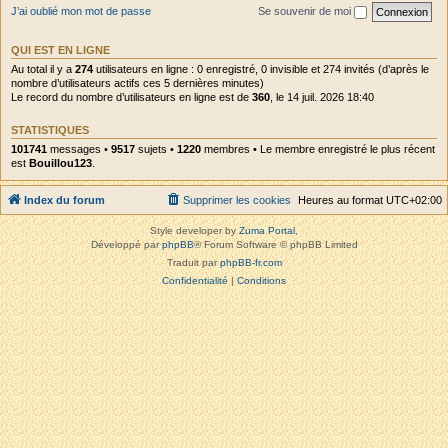
J’ai oublié mon mot de passe
Se souvenir de moi
QUI EST EN LIGNE
Au total il y a
274
utilisateurs en ligne : 0 enregistré, 0 invisible et 274 invités (d’après le
nombre d’utilisateurs actifs ces 5 dernières minutes)
Le record du nombre d’utilisateurs en ligne est de
360
, le 14 juil. 2026 18:40
STATISTIQUES
101741
messages •
9517
sujets •
1220
membres • Le membre enregistré le plus récent
est
Bouillou123
.
Index du forum
Supprimer les cookies
Heures au format
UTC+02:00
Style developer by
Zuma Portal
,
Développé par
phpBB
® Forum Software © phpBB Limited
Traduit par
phpBB-fr.com
Confidentialité
|
Conditions