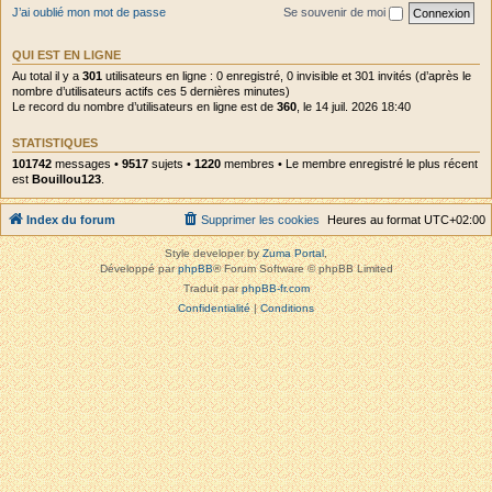
J’ai oublié mon mot de passe
Se souvenir de moi
QUI EST EN LIGNE
Au total il y a
301
utilisateurs en ligne : 0 enregistré, 0 invisible et 301 invités (d’après le
nombre d’utilisateurs actifs ces 5 dernières minutes)
Le record du nombre d’utilisateurs en ligne est de
360
, le 14 juil. 2026 18:40
STATISTIQUES
101742
messages •
9517
sujets •
1220
membres • Le membre enregistré le plus récent
est
Bouillou123
.
Index du forum
Supprimer les cookies
Heures au format
UTC+02:00
Style developer by
Zuma Portal
,
Développé par
phpBB
® Forum Software © phpBB Limited
Traduit par
phpBB-fr.com
Confidentialité
|
Conditions