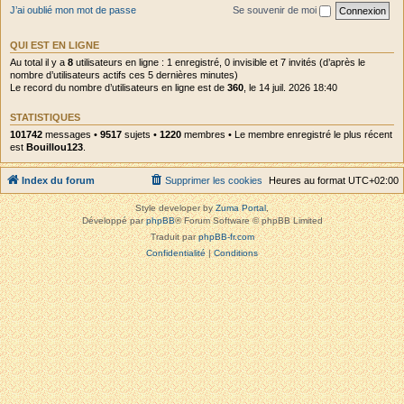
J’ai oublié mon mot de passe
Se souvenir de moi
QUI EST EN LIGNE
Au total il y a
8
utilisateurs en ligne : 1 enregistré, 0 invisible et 7 invités (d’après le
nombre d’utilisateurs actifs ces 5 dernières minutes)
Le record du nombre d’utilisateurs en ligne est de
360
, le 14 juil. 2026 18:40
STATISTIQUES
101742
messages •
9517
sujets •
1220
membres • Le membre enregistré le plus récent
est
Bouillou123
.
Index du forum
Supprimer les cookies
Heures au format
UTC+02:00
Style developer by
Zuma Portal
,
Développé par
phpBB
® Forum Software © phpBB Limited
Traduit par
phpBB-fr.com
Confidentialité
|
Conditions