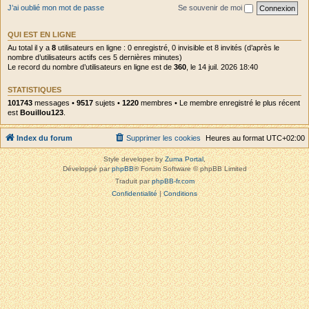
J’ai oublié mon mot de passe
Se souvenir de moi
QUI EST EN LIGNE
Au total il y a
8
utilisateurs en ligne : 0 enregistré, 0 invisible et 8 invités (d’après le
nombre d’utilisateurs actifs ces 5 dernières minutes)
Le record du nombre d’utilisateurs en ligne est de
360
, le 14 juil. 2026 18:40
STATISTIQUES
101743
messages •
9517
sujets •
1220
membres • Le membre enregistré le plus récent
est
Bouillou123
.
Index du forum
Supprimer les cookies
Heures au format
UTC+02:00
Style developer by
Zuma Portal
,
Développé par
phpBB
® Forum Software © phpBB Limited
Traduit par
phpBB-fr.com
Confidentialité
|
Conditions